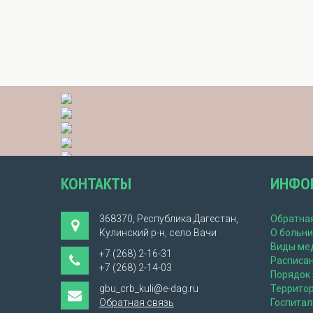
КОНТАКТЫ
ИНФО
368370, Республика Дагестан,
Обратная
Кулинский р-н, село Вачи
О больн
Виды ме
+7 (268) 2-16-31
Расписа
+7 (268) 2-14-03
Порядок 
gbu_crb_kuli@e-dag.ru
Террито
Обратная связь
Госпита