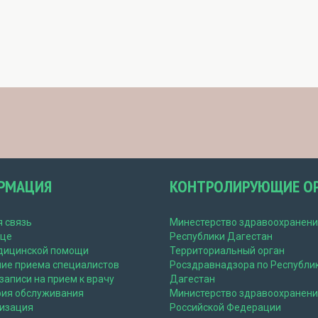
РМАЦИЯ
КОНТРОЛИРУЮЩИЕ О
 связь
Минестерство здравоохранен
ице
Республики Дагестан
дицинской помощи
Территориальный орган
ние приема специалистов
Росздравнадзора по Республи
записи на прием к врачу
Дагестан
рия обслуживания
Министерство здравоохранен
лизация
Российской Федерации