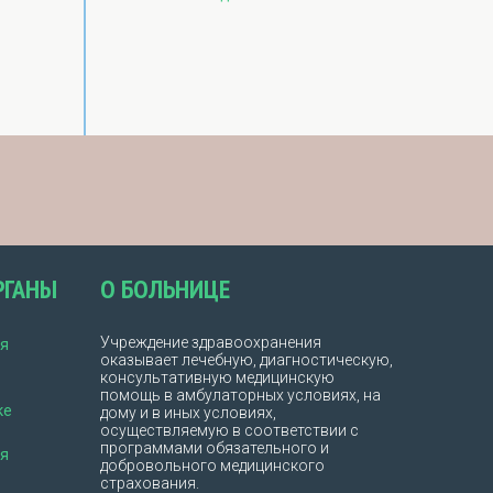
РГАНЫ
О БОЛЬНИЦЕ
Учреждение здравоохранения
ия
оказывает лечебную, диагностическую,
консультативную медицинскую
помощь в амбулаторных условиях, на
ке
дому и в иных условиях,
осуществляемую в соответствии с
программами обязательного и
ия
добровольного медицинского
страхования.