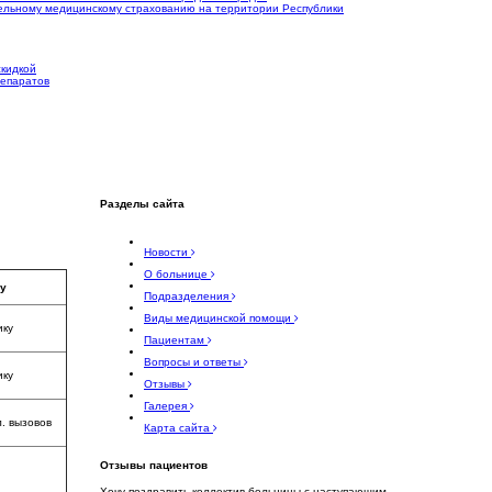
ельному медицинскому страхованию на территории Республики
скидкой
репаратов
Разделы сайта
Новости
О больнице
у
Подразделения
Виды медицинской помощи
ику
Пациентам
Вопросы и ответы
ику
Отзывы
Галерея
л. вызовов
Карта сайта
Отзывы пациентов
Хочу поздравить коллектив больницы с наступающим