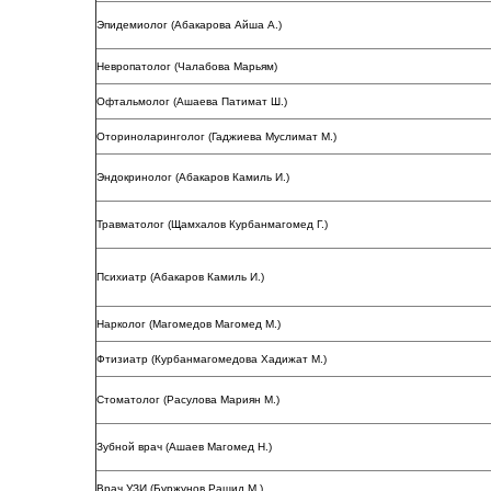
Эпидемиолог (Абакарова Айша А.)
Невропатолог (Чалабова Марьям)
Офтальмолог (Ашаева Патимат Ш.)
Оториноларинголог (Гаджиева Муслимат М.)
Эндокринолог (Абакаров Камиль И.)
Травматолог (Щамхалов Курбанмагомед Г.)
Психиатр (Абакаров Камиль И.)
Нарколог (Магомедов Магомед М.)
Фтизиатр (Курбанмагомедова Хадижат М.)
Стоматолог (Расулова Мариян М.)
Зубной врач (Ашаев Магомед Н.)
Врач УЗИ (Буржунов Рашид М.)