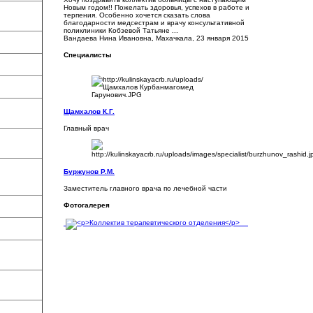
Новым годом!! Пожелать здоровья, успехов в работе и
терпения. Особенно хочется сказать слова
благодарности медсестрам и врачу консультативной
поликлиники Кобзевой Татьяне ...
Вандаева Нина Ивановна, Махачкала, 23 января 2015
Специалисты
Щамхалов К.Г.
Главный врач
Буржунов Р.М.
Заместитель главного врача по лечебной части
Фотогалерея