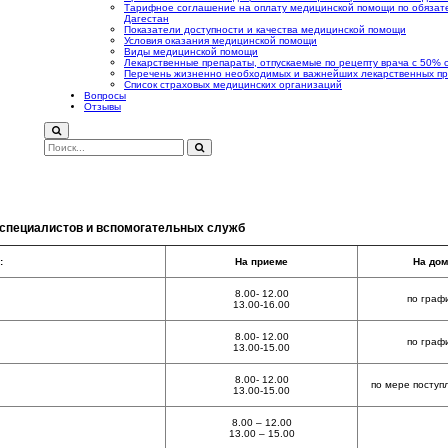
Тарифное соглашение на оплату медицинской помощи по обязат
Дагестан
Показатели доступности и качества медицинской помощи
Условия оказания медицинской помощи
Виды медицинской помощи
Лекарственные препараты, отпускаемые по рецепту врача с 50% 
Перечень жизненно необходимых и важнейших лекарственных п
Список страховых медицинских организаций
Вопросы
Отзывы
специалистов и вспомогательных служб
:
На приеме
На дом
8.00- 12.00
по граф
13.00-16.00
8.00- 12.00
по граф
13.00-15.00
8.00- 12.00
по мере поступ
13.00-15.00
8.00 – 12.00
13.00 – 15.00