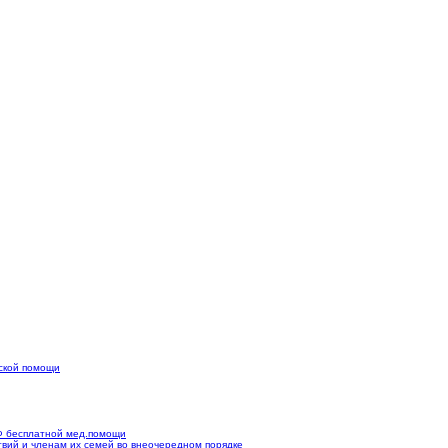
нской помощи
Ф бесплатной мед.помощи
вий и членам их семей во внеочередном порядке