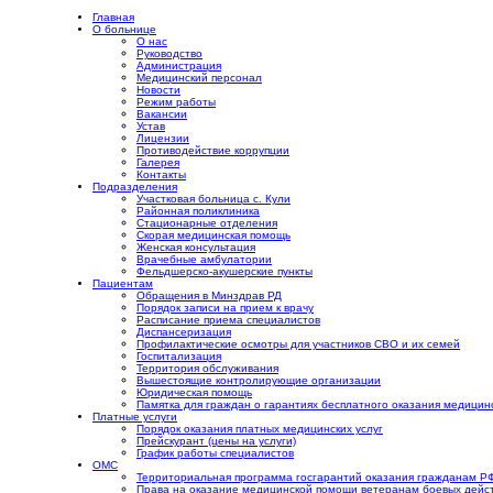
Главная
О больнице
О нас
Руководство
Администрация
Медицинский персонал
Новости
Режим работы
Вакансии
Устав
Лицензии
Противодействие коррупции
Галерея
Контакты
Подразделения
Участковая больница с. Кули
Районная поликлиника
Стационарные отделения
Скорая медицинская помощь
Женская консультация
Врачебные амбулатории
Фельдшерско-акушерские пункты
Пациентам
Обращения в Минздрав РД
Порядок записи на прием к врачу
Расписание приема специалистов
Диспансеризация
Профилактические осмотры для участников СВО и их семей
Госпитализация
Территория обслуживания
Вышестоящие контролирующие организации
Юридическая помощь
Памятка для граждан о гарантиях бесплатного оказания медици
Платные услуги
Порядок оказания платных медицинских услуг
Прейскурант (цены на услуги)
График работы специалистов
ОМС
Территориальная программа госгарантий оказания гражданам Р
Права на оказание медицинской помощи ветеранам боевых дейст