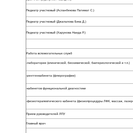
Педиатр участковый (Асланбекова Патимат С.)
Педиатр участковый (Джалалова Бика Д.)
Педиатр участковый (Харунова Наида Р.)
Работа вспомогательных служб
-лаборатории (клинической, биохимической, бактериологической и т.п.)
-рентгенкабинета (флюрографии)
-кабинетов функциональной диагностики
-физиотерапевтического кабинета (физиопроцедуры ЛФК, массаж, лазерот
Прием руководителей ЛПУ
Главный врач