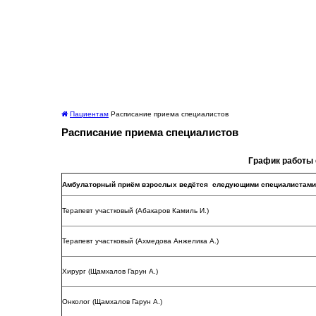
Пациентам
Расписание приема специалистов
Расписание приема специалистов
График работы 
Амбулаторный приём взрослых ведётся следующими специалистами
Терапевт участковый (Абакаров Камиль И.)
Терапевт участковый (Ахмедова Анжелика А.)
Хирург (Щамхалов Гарун А.)
Онколог (Щамхалов Гарун А.)